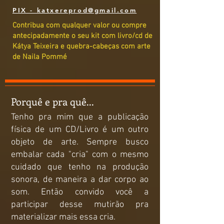
PIX - katxereprod@gmail.com
Contribua com qualquer valor ou compre
antecipadamente o seu kit com livro/cd de
Kátya Teixeira e quebra-cabeças com arte
de Naila Pommé
Porquê e pra quê...
Tenho pra mim que a publicação
física de um CD/Livro é um outro
objeto de arte. Sempre busco
embalar cada "cria" com o mesmo
cuidado que tenho na produção
sonora, de maneira a dar corpo ao
som. Então convido você a
participar desse mutirão pra
materializar mais essa cria.