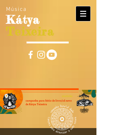
Música
Kátya
Teixeira
mutirão
campanha para feitio de livro/cd novo
de Kátya Teixeira