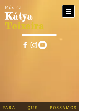
Música
Kátya
Teixeira
PARA QUE POSSAMOS