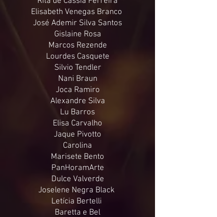
Rita de Cássia Ferreira
Elisabeth Venegas Branco
José Ademir Silva Santos
Gislaine Rosa
Marcos Rezende
Lourdes Casquete
Silvio Tendler
Nani Braun
Joca Ramiro
Alexandre Silva
Lu Barros
Elisa Carvalho
Jaque Pivotto
Carolina
Marisete Bento
PanHoramArte
Dulce Valverde
Joselene Negra Black
Letícia Bertelli
Baretta e Bel