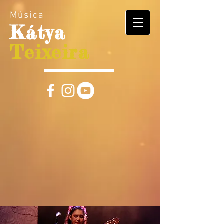
Música
Kátya
Teixeira