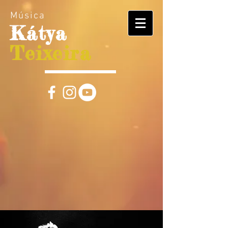
Música
Kátya
Teixeira