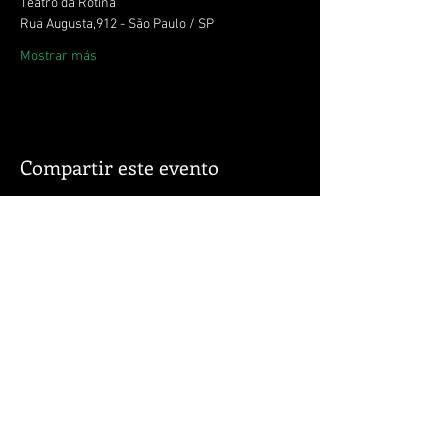
Mostrar más
Compartir este evento
katxereprod@gmail.com
Faça parte da minha lista de emails
Se mantenha atualizad@ das
novidades