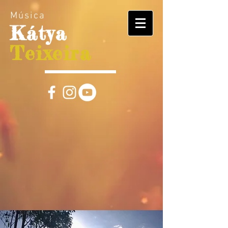
Música
Kátya
Teixeira