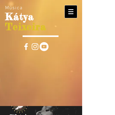
Música
Kátya
Teixeira