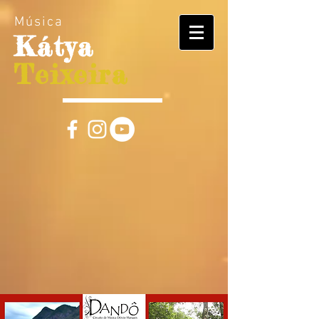
Música
Kátya
Teixeira