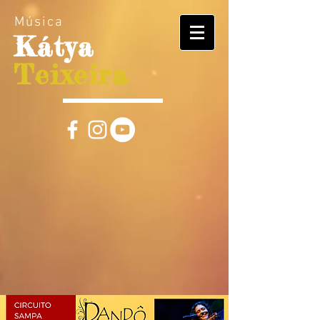
Música
Kátya
Teixeira