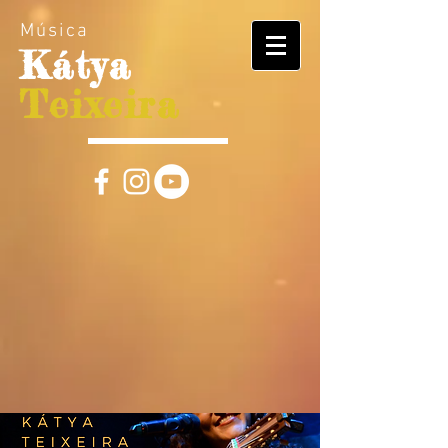
Música
Kátya
Teixeira