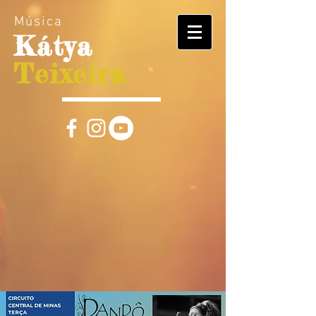
Música
Kátya
Teixeira